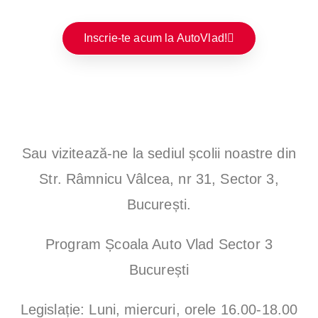
Se
Inscrie-te acum la AutoVlad!
ct
or
2
Sau vizitează-ne la sediul școlii noastre din
Str. Râmnicu Vâlcea, nr 31, Sector 3,
București.
Program Școala Auto Vlad Sector 3
București
Legislație: Luni, miercuri, orele 16.00-18.00