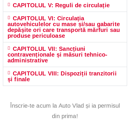
ct
CAPITOLUL V: Reguli de circulație
or
CAPITOLUL VI: Circulația
autovehiculelor cu mase și/sau gabarite
4,
depășite ori care transportă mărfuri sau
produse periculoase
P
CAPITOLUL VII: Sancțiuni
contravenționale și măsuri tehnico-
er
administrative
CAPITOLUL VIII: Dispoziții tranzitorii
m
și finale
is
au
Înscrie-te acum la Auto Vlad și ia permisul
din prima!
to,