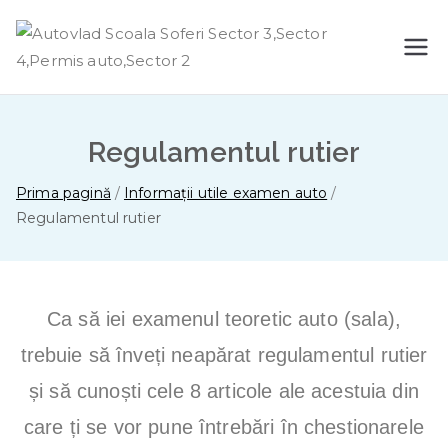
A
Scoal
a
ut
soferi
permi
Regulamentul rutier
ov
s auto
Prima pagină
Informații utile examen auto
moto
la
Regulamentul rutier
categ
oria B
d
legisla
tie
Ca să iei examenul teoretic auto (sala),
Sc
talon
trebuie să înveți neapărat regulamentul rutier
oa
și să cunoști cele 8 articole ale acestuia din
la
care ți se vor pune întrebări în chestionarele