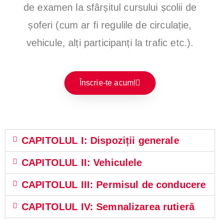
de examen la sfârșitul cursului școlii de
So
șoferi (cum ar fi regulile de circulație,
fe
vehicule, alți participanți la trafic etc.).
ri
Înscrie-te acum!
Se
ct
CAPITOLUL I: Dispoziții generale
or
CAPITOLUL II: Vehiculele
3,
CAPITOLUL III: Permisul de conducere
Se
CAPITOLUL IV: Semnalizarea rutieră