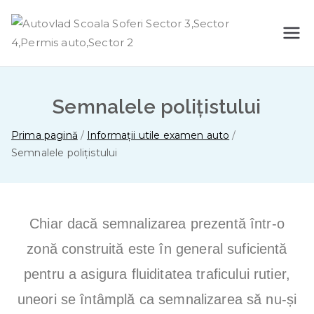
A
Scoal
a
ut
soferi
permi
Semnalele polițistului
ov
s auto
Prima pagină
Informații utile examen auto
moto
la
Semnalele polițistului
categ
oria B
d
legisla
tie
Chiar dacă semnalizarea prezentă într-o
Sc
talon
zonă construită este în general suficientă
oa
pentru a asigura fluiditatea traficului rutier,
la
uneori se întâmplă ca semnalizarea să nu-și