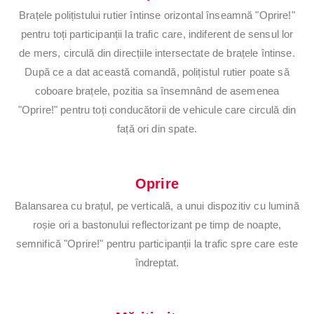
Brațele polițistului rutier întinse orizontal înseamnă "Oprire!"
pentru toți participanții la trafic care, indiferent de sensul lor
de mers, circulă din direcțiile intersectate de brațele întinse.
După ce a dat această comandă, polițistul rutier poate să
coboare brațele, pozitia sa însemnând de asemenea
"Oprire!" pentru toți conducătorii de vehicule care circulă din
față ori din spate.
Oprire
Balansarea cu brațul, pe verticală, a unui dispozitiv cu lumină
roșie ori a bastonului reflectorizant pe timp de noapte,
semnifică "Oprire!" pentru participanții la trafic spre care este
îndreptat.