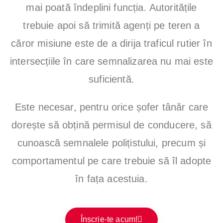
mai poată îndeplini funcția. Autoritățile
So
trebuie apoi să trimită agenți pe teren a
fe
căror misiune este de a dirija traficul rutier în
intersecțiile în care semnalizarea nu mai este
ri
suficientă.
Se
Este necesar, pentru orice șofer tânăr care
ct
dorește să obțină permisul de conducere, să
cunoască semnalele polițistului, precum și
or
comportamentul pe care trebuie să îl adopte
3,
în fața acestuia.
Se
Înscrie-te acum!