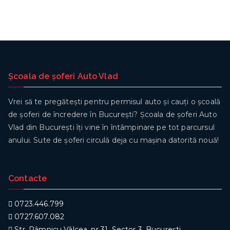
Școala de șoferi Auto Vlad
Vrei să te pregătești pentru permisul auto și cauți o școală
de șoferi de încredere în București? Școala de șoferi Auto
Vlad din București îți vine în întâmpinare pe tot parcursul
anului. Sute de șoferi circulă deja cu mașina datorită nouă!
Contacte
0723.446.799
0727.607.082
Str. Râmnicu Vâlcea, nr 31, Sector 3, București