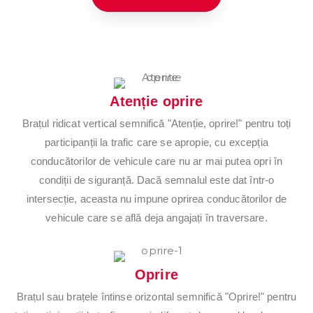
ct
or
4,
Atenție oprire
P
Brațul ridicat vertical semnifică "Atenție, oprire!" pentru toți
er
participanții la trafic care se apropie, cu excepția
conducătorilor de vehicule care nu ar mai putea opri în
m
condiții de siguranță. Dacă semnalul este dat într-o
intersecție, aceasta nu impune oprirea conducătorilor de
is
vehicule care se află deja angajați în traversare.
au
Oprire
to,
Brațul sau brațele întinse orizontal semnifică "Oprire!" pentru