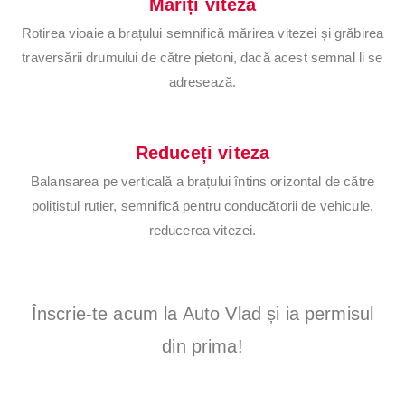
Măriți viteza
Rotirea vioaie a brațului semnifică mărirea vitezei și grăbirea
traversării drumului de către pietoni, dacă acest semnal li se
adresează.
Reduceți viteza
Balansarea pe verticală a brațului întins orizontal de către
polițistul rutier, semnifică pentru conducătorii de vehicule,
reducerea vitezei.
Înscrie-te acum la Auto Vlad și ia permisul
din prima!