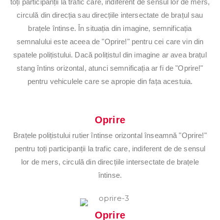
toți participanții la trafic care, indiferent de sensul lor de mers,
Se
circulă din direcția sau direcțiile intersectate de brațul sau
brațele întinse. În situația din imagine, semnificația
ct
semnalului este aceea de "Oprire!" pentru cei care vin din
spatele polițistului. Dacă polițistul din imagine ar avea brațul
or
stang întins orizontal, atunci semnificația ar fi de "Oprire!"
pentru vehiculele care se apropie din fața acestuia.
2
Oprire
Brațele polițistului rutier întinse orizontal înseamnă "Oprire!"
pentru toți participanții la trafic care, indiferent de de sensul
lor de mers, circulă din direcțiile intersectate de brațele
întinse.
Oprire