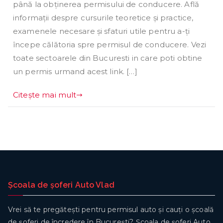
până la obținerea permisului de conducere. Află
informații despre cursurile teoretice și practice,
examenele necesare și sfaturi utile pentru a-ți
începe călătoria spre permisul de conducere. Vezi
toate sectoarele din Bucuresti in care poti obtine
un permis urmand acest link. […]
Citește mai mult
Școala de șoferi Auto Vlad
Vrei să te pregătești pentru permisul auto și cauți o școală
de șoferi de încredere în București? Școala de șoferi Auto