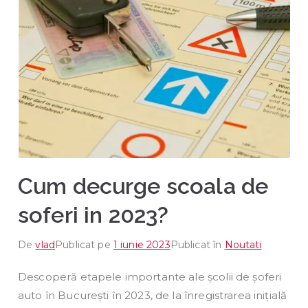
or
3,Sec
tor
4,Per
mis
auto,
Cum decurge scoala de
Sect
soferi in 2023?
or 2
De
vlad
Publicat pe
1 iunie 2023
Publicat în
Noutati
Descoperă etapele importante ale școlii de șoferi
auto în București în 2023, de la înregistrarea inițială